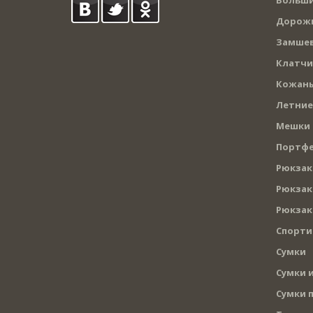
Дорожн
Замшев
Клатчи
Кожаны
Летние
Мешки
Портф
Рюкзак
Рюкзак
Рюкзак
Спорти
Сумки
Сумки и
Сумки 