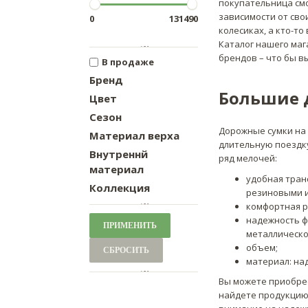
покупательница смо
зависимости от сво
0
131490
колесиках, а кто-т
Каталог нашего ма
брендов – что бы вы
В продаже
Бренд
Большие 
Цвет
Сезон
Дорожные сумки на 
Материал верха
длительную поездку
Внутреннй
ряд мелочей:
материал
удобная транс
Коллекция
резиновыми и
комфортная ру
надежность ф
ПРИМЕНИТЬ
металлическо
объем;
СБРОСИТЬ
материал: на
Вы можете приобрес
найдете продукцию