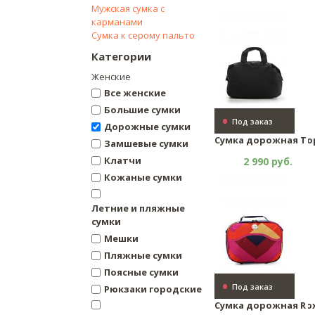
Мужская сумка с
карманами
Сумка к серому пальто
Категории
Женские
Все женские
Большие сумки
•
Под заказ
Дорожные сумки
Сумка дорожная To
Замшевые сумки
Клатчи
2 990 руб.
Кожаные сумки
Летние и пляжные
сумки
Мешки
Пляжные сумки
Поясные сумки
•
Под заказ
Рюкзаки городские
Сумка дорожная Ro