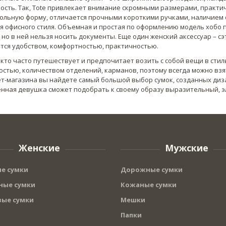
ость. Так, Tote привлекает внимание скромными размерами, практи
ольную форму, отличается прочными короткими ручками, наличием о
я офисного стиля. Объемная и простая по оформлению модель хобо
 но в ней нельзя носить документы. Еще один женский аксессуар – с
тся удобством, комфортностью, практичностью.
, кто часто путешествует и предпочитает возить с собой вещи в стил
стью, количеством отделений, карманов, поэтому всегда можно взят
т-магазина вы найдете самый большой выбор сумок, созданных ди
нная девушка сможет подобрать к своему образу выразительный, эл
Женские
Мужские
е сумки
Дорожные сумки
ые сумки
Кожаные сумки
ые сумки
Мешки
Папки