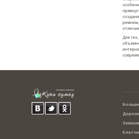
особенн
прямоуг
создани
ремнем,
отличае
Для тех
объемно
интерне
совреме
Больши
Дорожн
Замшев
Клатчи