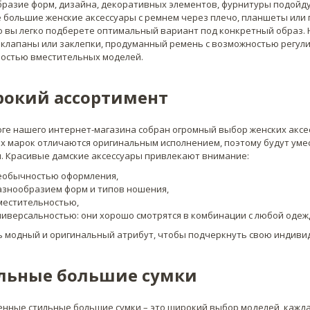
разие форм, дизайна, декоративных элементов, фурнитуры подойду
 большие женские аксессуары с ремнем через плечо, планшеты или 
то вы легко подберете оптимальный вариант под конкретный образ
 клапаны или заклепки, продуманный ремень с возможностью регули
остью вместительных моделей.
окий ассортимент
оге нашего интернет-магазина собран огромный выбор женских акс
х марок отличаются оригинальным исполнением, поэтому будут уме
. Красивые дамские аксессуары привлекают внимание:
еобычностью оформления,
азнообразием форм и типов ношения,
местительностью,
ниверсальностью: они хорошо смотрятся в комбинации с любой одеж
 модный и оригинальный атрибут, чтобы подчеркнуть свою индивид
льные большие сумки
нные стильные большие сумки – это широкий выбор моделей, кажда