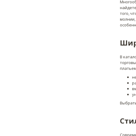
Многооб
найдете
того, ч
молнии,
особенн
Шир
В катал
торговы
платьем
н
р
в
у
Выбрать
Сти
Совреме