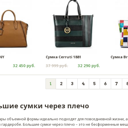
NY
Сумка Cerruti 1881
Сумка Br
32 450 руб.
37 999 руб.
32 290 руб.
1
2
3
4
5
6
7
ьшие сумки через плечо
ары объемной формы идеально подходят для повседневной жизни, а
 гардеробе. Большие сумки через плечо – это не бесформенные мешк