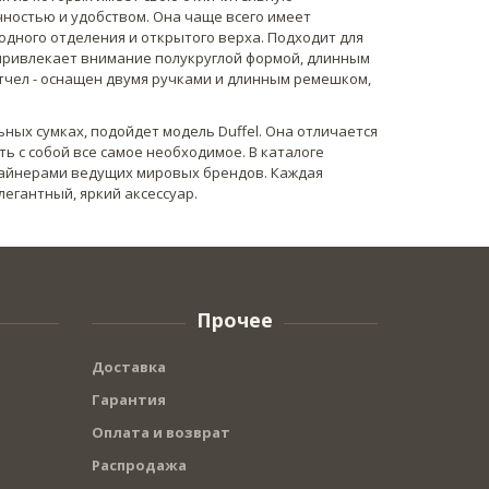
чностью и удобством. Она чаще всего имеет
дного отделения и открытого верха. Подходит для
 привлекает внимание полукруглой формой, длинным
этчел - оснащен двумя ручками и длинным ремешком,
ьных сумках, подойдет модель Duffel. Она отличается
ь с собой все самое необходимое. В каталоге
зайнерами ведущих мировых брендов. Каждая
егантный, яркий аксессуар.
Прочее
Доставка
Гарантия
Оплата и возврат
Распродажа