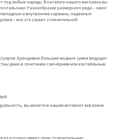
т под любые наряды. В каталоге нашего магазина вы
почтальонки. Разнообразие размерного ряда – залог
. Накладные и внутренние карманы, надежные
ровки – все это служит отличительной
ессуаров. Брендовые большие модные сумки ведущих
стны даже в сочетании с вечерним или коктейльным
дой.
уальность, вы можете в нашем интернет-магазине.
я из которых имеет свою отличительную