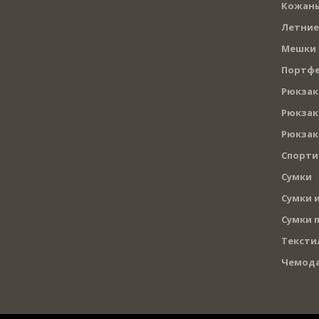
Кожаны
Летние
Мешки
Портф
Рюкзак
Рюкзак
Рюкзак
Спорти
Сумки
Сумки и
Сумки 
Тексти
Чемод