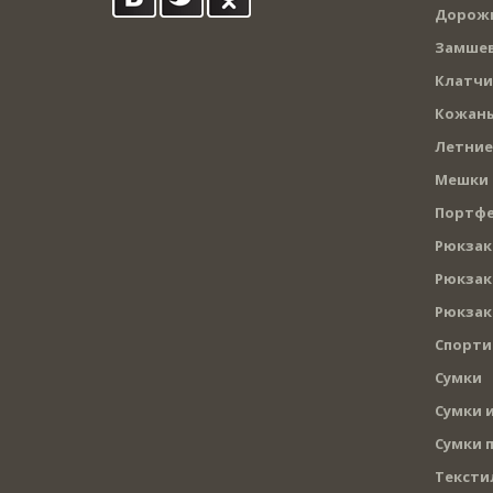
Дорожн
Замшев
Клатчи
Кожаны
Летние
Мешки
Портф
Рюкзак
Рюкзак
Рюкзак
Спорти
Сумки
Сумки и
Сумки 
Тексти