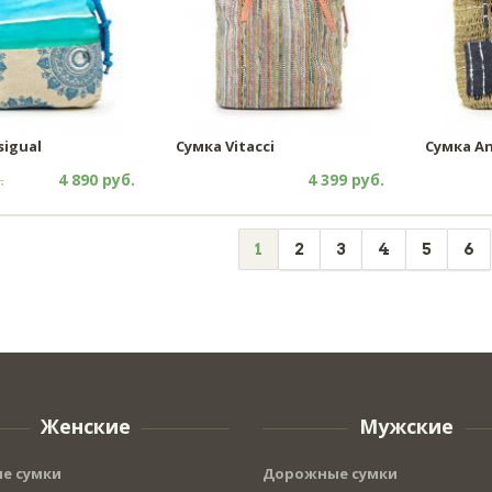
sigual
Сумка Vitacci
Сумка An
.
4 890 руб.
4 399 руб.
1
2
3
4
5
6
Женские
Мужские
е сумки
Дорожные сумки