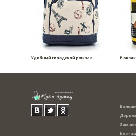
Удобный городской рюкзак
Рюкзак
Больши
Дорожн
Замшев
Клатчи