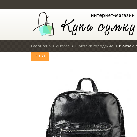
Главная
Женские
Рюкзаки городские
Рюкзак P
-15 %