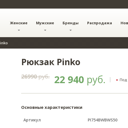
Женские
Мужские
Бренды
Распродажа
Но
inko
Рюкзак Pinko
26990
руб.
22 940
руб.
•
Под 
Основные характеристики
Артикул
PI754BWBWS50