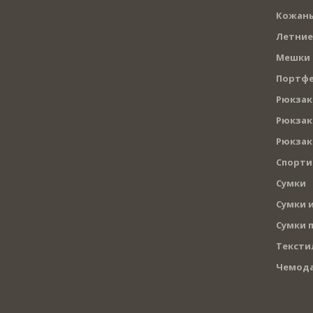
Кожаны
Летние
Мешки
Портф
Рюкзак
Рюкзак
Рюкзак
Спорти
Сумки
Сумки и
Сумки 
Тексти
Чемод